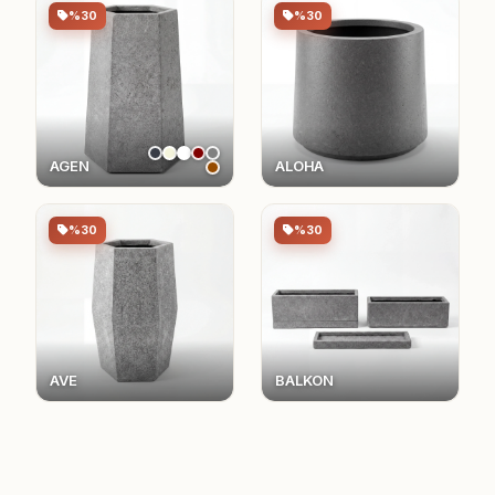
%30
%30
AGEN
ALOHA
%30
%30
AVE
BALKON