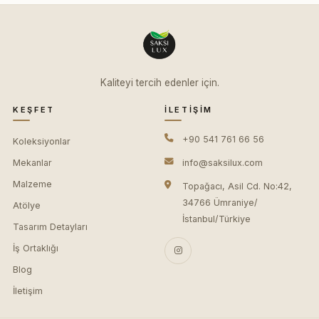
Kaliteyi tercih edenler için.
KEŞFET
İLETIŞIM
+90 541 761 66 56
Koleksiyonlar
Mekanlar
info@saksilux.com
Malzeme
Topağacı, Asil Cd. No:42,
34766 Ümraniye/
Atölye
İstanbul/Türkiye
Tasarım Detayları
İş Ortaklığı
Blog
İletişim