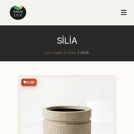
SİLİA
Ana Sayfa
/
Saksı
/
SİLİA
%30