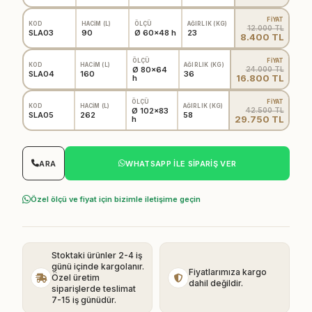
FİYAT
KOD
HACİM (L)
ÖLÇÜ
AĞIRLIK (KG)
12.000 TL
SLA03
90
Ø 60x48 h
23
8.400 TL
FİYAT
ÖLÇÜ
KOD
HACİM (L)
AĞIRLIK (KG)
24.000 TL
Ø 80x64
SLA04
160
36
16.800 TL
h
FİYAT
ÖLÇÜ
KOD
HACİM (L)
AĞIRLIK (KG)
42.500 TL
Ø 102x83
SLA05
262
58
29.750 TL
h
ARA
WHATSAPP ILE SIPARIŞ VER
Özel ölçü ve fiyat için bizimle iletişime geçin
Stoktaki ürünler 2-4 iş
günü içinde kargolanır.
Fiyatlarımıza kargo
Özel üretim
dahil değildir.
siparişlerde teslimat
7-15 iş günüdür.