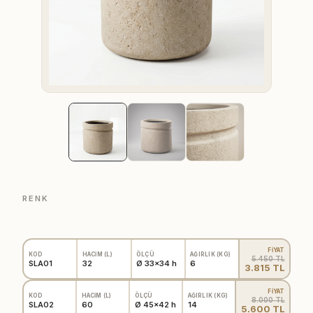
RENK
FİYAT
KOD
HACİM (L)
ÖLÇÜ
AĞIRLIK (KG)
5.450 TL
SLA01
32
Ø 33x34 h
6
3.815 TL
FİYAT
KOD
HACİM (L)
ÖLÇÜ
AĞIRLIK (KG)
8.000 TL
SLA02
60
Ø 45x42 h
14
5.600 TL