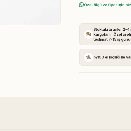
Özel ölçü ve fiyat için bi
Stoktaki ürünler 2-4 
kargolanır. Özel üret
teslimat 7-15 iş günü
%100 el işçiliği ile yap