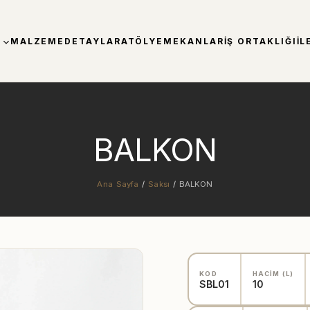
MALZEME
DETAYLAR
ATÖLYE
MEKANLAR
İŞ ORTAKLIĞI
İL
BALKON
Ana Sayfa
/
Saksı
/
BALKON
KOD
HACİM (L)
SBL01
10