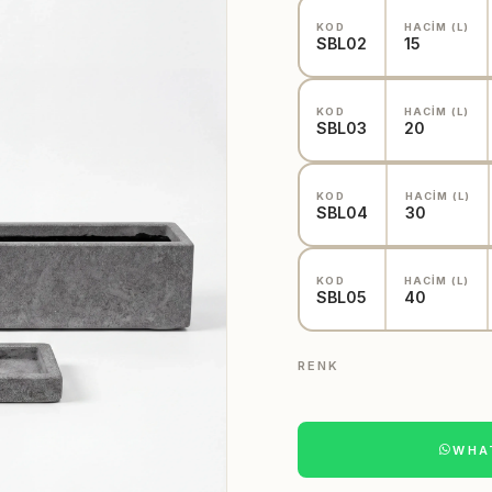
KOD
HACİM (L)
SBL02
15
KOD
HACİM (L)
SBL03
20
KOD
HACİM (L)
SBL04
30
KOD
HACİM (L)
SBL05
40
RENK
WHAT