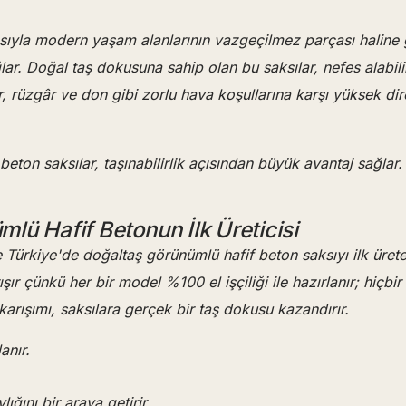
pısıyla modern yaşam alanlarının vazgeçilmez parçası haline
ğlar. Doğal taş dokusuna sahip olan bu saksılar, nefes alabilir
rüzgâr ve don gibi zorlu hava koşullarına karşı yüksek dir
beton saksılar, taşınabilirlik açısından büyük avantaj sağlar
lü Hafif Betonun İlk Üreticisi
le Türkiye'de doğaltaş görünümlü hafif beton saksıyı ilk üre
 çünkü her bir model %100 el işçiliği ile hazırlanır; hiçbir ü
arışımı, saksılara gerçek bir taş dokusu kazandırır.
anır.
ığını bir araya getirir.