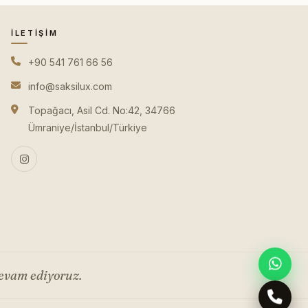
İLETIŞIM
+90 541 761 66 56
info@saksilux.com
Topağacı, Asil Cd. No:42, 34766
Ümraniye/İstanbul/Türkiye
evam ediyoruz.