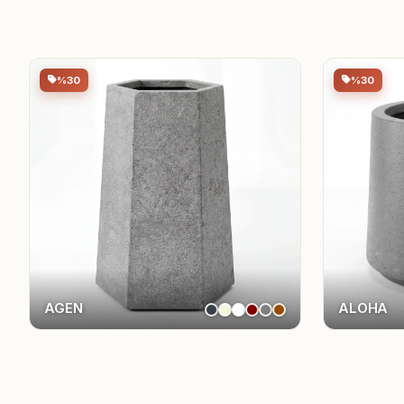
%30
%30
AGEN
ALOHA