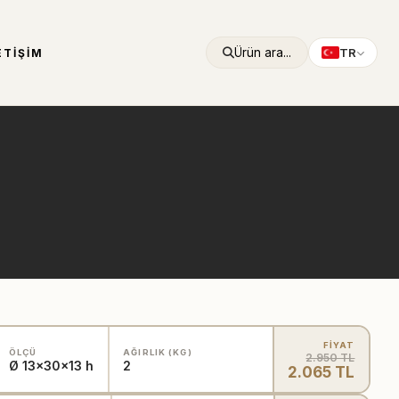
Ürün ara...
TR
ETIŞIM
FİYAT
ÖLÇÜ
AĞIRLIK (KG)
2.950 TL
Ø 13x30x13 h
2
2.065 TL