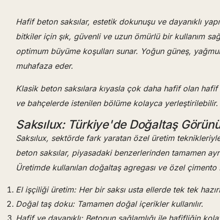
Hafif beton saksılar, estetik dokunuşu ve dayanıklı ya
bitkiler için şık, güvenli ve uzun ömürlü bir kullanım sa
optimum büyüme koşulları sunar. Yoğun güneş, yağmur, 
muhafaza eder.
Klasik beton saksılara kıyasla çok daha hafif olan hafif 
ve bahçelerde istenilen bölüme kolayca yerleştirilebilir.
Saksılux: Türkiye'de Doğaltaş Görünüm
Saksılux, sektörde fark yaratan özel üretim teknikleriy
beton saksılar, piyasadaki benzerlerinden tamamen ayrışır
Üretimde kullanılan doğaltaş agregası ve özel çimento k
El işçiliği üretim: Her bir saksı usta ellerde tek tek hazırl
Doğal taş doku: Tamamen doğal içerikler kullanılır.
Hafif ve dayanıklı: Betonun sağlamlığı ile hafifliğin kolayl