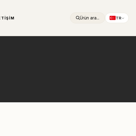
Ürün ara...
TR
ETIŞIM