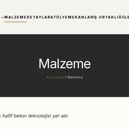
MALZEME
DETAYLAR
ATÖLYE
MEKANLAR
İŞ ORTAKLIĞI
İL
Malzeme
Ana Sayfa
/ Malzeme
hafif beton teknolojisi yer alır.