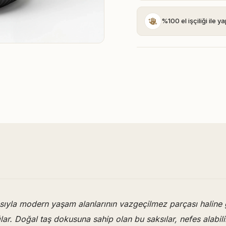
%100 el işçiliği ile yap
pısıyla modern yaşam alanlarının vazgeçilmez parçası haline
ğlar. Doğal taş dokusuna sahip olan bu saksılar, nefes alabilir