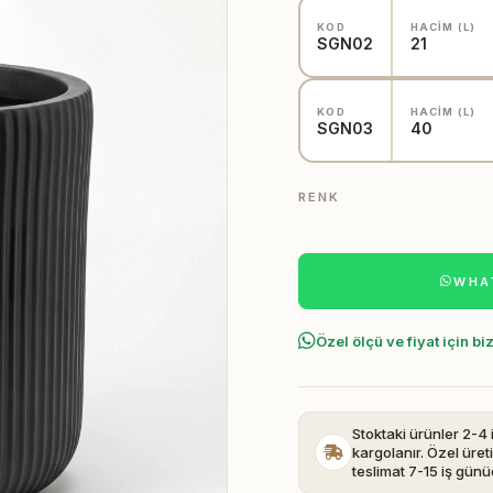
KOD
HACİM (L)
SGN02
21
KOD
HACİM (L)
SGN03
40
RENK
WHAT
Özel ölçü ve fiyat için bi
Stoktaki ürünler 2-4 
kargolanır. Özel üret
teslimat 7-15 iş günü