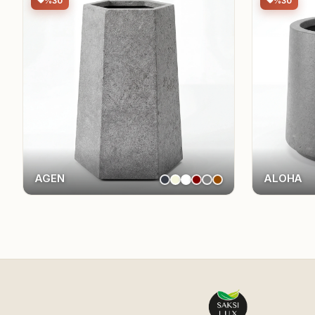
%30
%30
AGEN
ALOHA