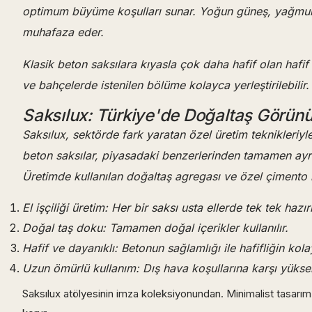
optimum büyüme koşulları sunar. Yoğun güneş, yağmur, 
muhafaza eder.
Klasik beton saksılara kıyasla çok daha hafif olan hafif 
ve bahçelerde istenilen bölüme kolayca yerleştirilebilir.
Saksılux: Türkiye'de Doğaltaş Görünüm
Saksılux, sektörde fark yaratan özel üretim teknikleriy
beton saksılar, piyasadaki benzerlerinden tamamen ayrışır
Üretimde kullanılan doğaltaş agregası ve özel çimento k
El işçiliği üretim: Her bir saksı usta ellerde tek tek hazırl
Doğal taş doku: Tamamen doğal içerikler kullanılır.
Hafif ve dayanıklı: Betonun sağlamlığı ile hafifliğin kolayl
Uzun ömürlü kullanım: Dış hava koşullarına karşı yükse
Saksılux atölyesinin imza koleksiyonundan. Minimalist tasarım d