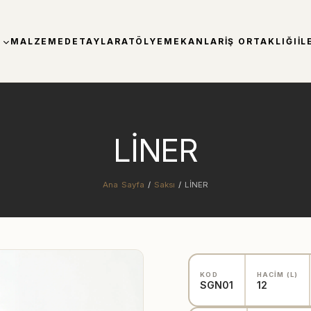
MALZEME
DETAYLAR
ATÖLYE
MEKANLAR
İŞ ORTAKLIĞI
İL
LİNER
Ana Sayfa
/
Saksı
/
LİNER
KOD
HACİM (L)
SGN01
12