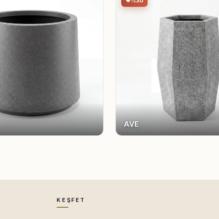
%30
AVE
KEŞFET