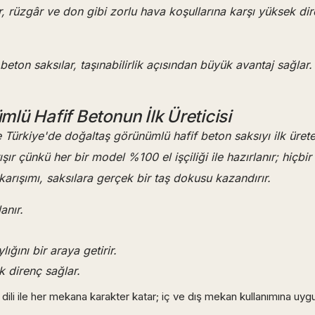
rüzgâr ve don gibi zorlu hava koşullarına karşı yüksek dir
beton saksılar, taşınabilirlik açısından büyük avantaj sağlar
lü Hafif Betonun İlk Üreticisi
le Türkiye'de doğaltaş görünümlü hafif beton saksıyı ilk üre
 çünkü her bir model %100 el işçiliği ile hazırlanır; hiçbir ü
arışımı, saksılara gerçek bir taş dokusu kazandırır.
anır.
ığını bir araya getirir.
k direnç sağlar.
ili ile her mekana karakter katar; iç ve dış mekan kullanımına uygun,