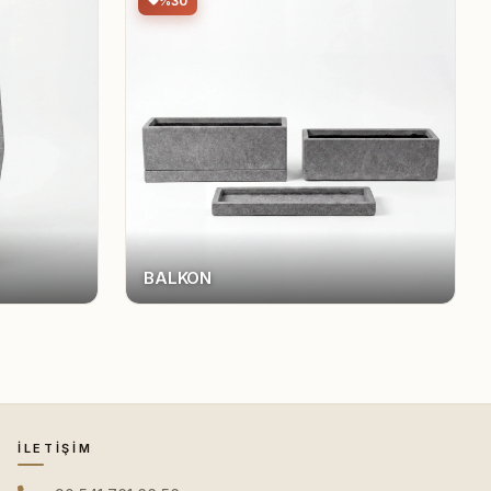
%30
BALKON
İLETIŞIM