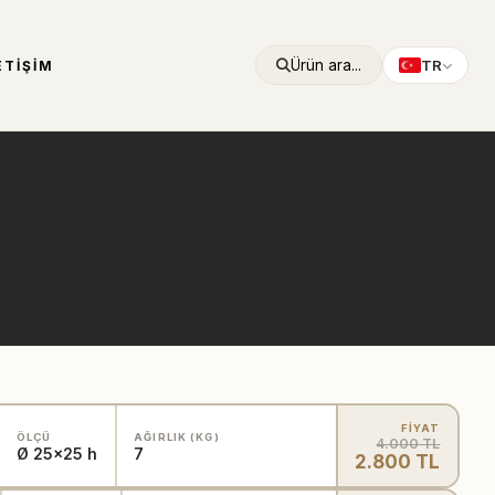
Ürün ara...
TR
ETIŞIM
FİYAT
ÖLÇÜ
AĞIRLIK (KG)
4.000 TL
Ø 25x25 h
7
2.800 TL