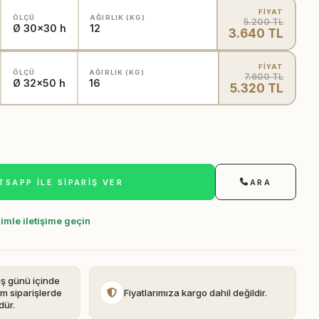
FİYAT
ÖLÇÜ
AĞIRLIK (KG)
5.200 TL
Ø 30x30 h
12
3.640 TL
FİYAT
ÖLÇÜ
AĞIRLIK (KG)
7.600 TL
Ø 32x50 h
16
5.320 TL
SAPP ILE SIPARIŞ VER
ARA
zimle iletişime geçin
iş günü içinde
im siparişlerde
Fiyatlarımıza kargo dahil değildir.
dür.