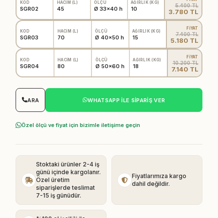
KOD
HACİM (L)
ÖLÇÜ
AĞIRLIK (KG)
5.400 TL
SGR02
45
Ø 33x40 h
10
3.780 TL
FİYAT
KOD
HACİM (L)
ÖLÇÜ
AĞIRLIK (KG)
7.400 TL
SGR03
70
Ø 40x50 h
15
5.180 TL
FİYAT
KOD
HACİM (L)
ÖLÇÜ
AĞIRLIK (KG)
10.200 TL
SGR04
80
Ø 50x60 h
18
7.140 TL
ARA
WHATSAPP ILE SIPARIŞ VER
Özel ölçü ve fiyat için bizimle iletişime geçin
Stoktaki ürünler 2-4 iş
günü içinde kargolanır.
Fiyatlarımıza kargo
Özel üretim
dahil değildir.
siparişlerde teslimat
7-15 iş günüdür.