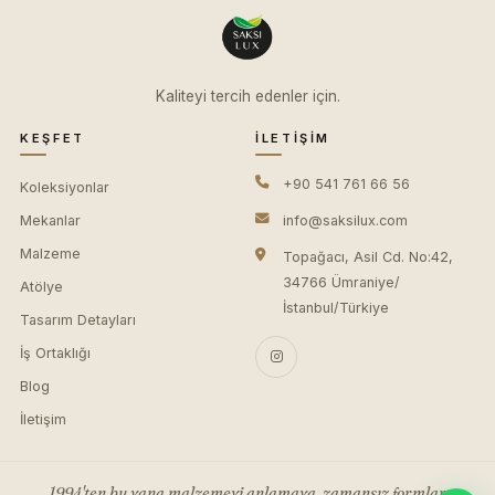
Kaliteyi tercih edenler için.
KEŞFET
İLETIŞIM
+90 541 761 66 56
Koleksiyonlar
Mekanlar
info@saksilux.com
Malzeme
Topağacı, Asil Cd. No:42,
34766 Ümraniye/
Atölye
İstanbul/Türkiye
Tasarım Detayları
İş Ortaklığı
Blog
İletişim
1994'ten bu yana malzemeyi anlamaya, zamansız formlar