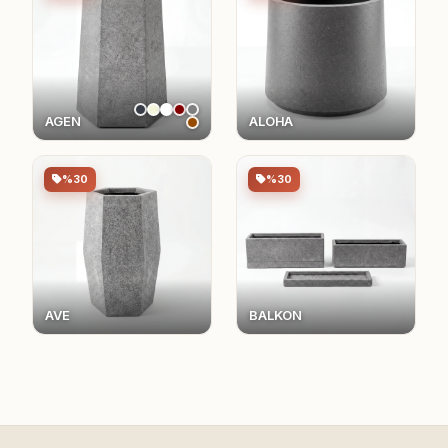
AGEN
ALOHA
%30
%30
AVE
BALKON