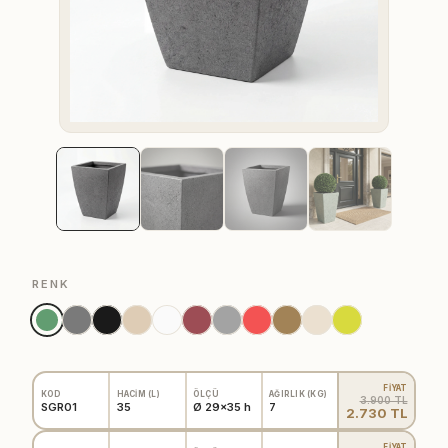
RENK
FİYAT
KOD
HACİM (L)
ÖLÇÜ
AĞIRLIK (KG)
3.900 TL
SGR01
35
Ø 29x35 h
7
2.730 TL
FİYAT