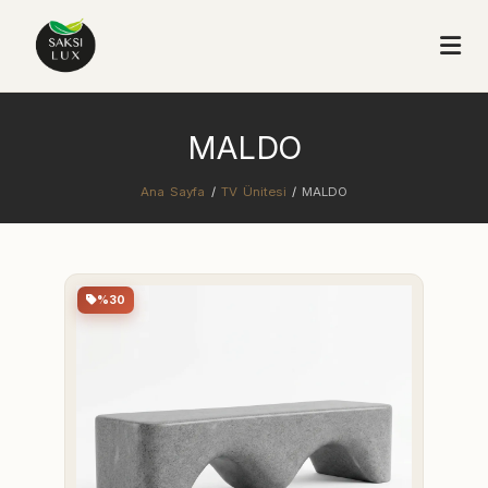
MALDO
Ana Sayfa
/
TV Ünitesi
/
MALDO
%30