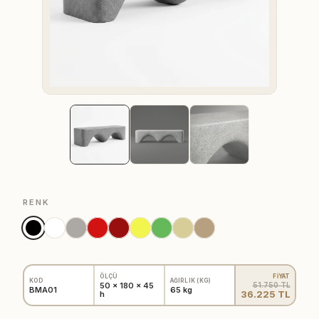
RENK
FİYAT
ÖLÇÜ
KOD
AĞIRLIK (KG)
51.750 TL
50 x 180 x 45
BMA01
65 kg
36.225 TL
h