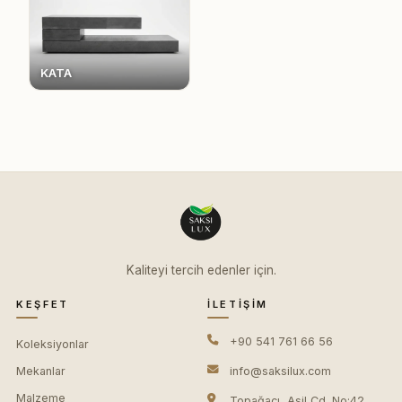
KATA
Kaliteyi tercih edenler için.
KEŞFET
İLETIŞIM
+90 541 761 66 56
Koleksiyonlar
Mekanlar
info@saksilux.com
Malzeme
Topağacı, Asil Cd. No:42,