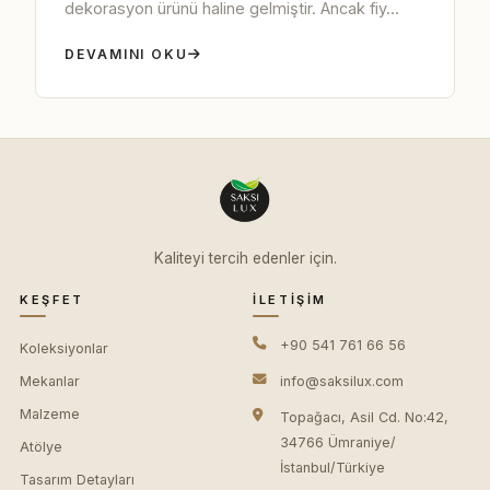
dekorasyon ürünü haline gelmiştir. Ancak fiy...
DEVAMINI OKU
Kaliteyi tercih edenler için.
KEŞFET
İLETIŞIM
+90 541 761 66 56
Koleksiyonlar
Mekanlar
info@saksilux.com
Malzeme
Topağacı, Asil Cd. No:42,
34766 Ümraniye/
Atölye
İstanbul/Türkiye
Tasarım Detayları