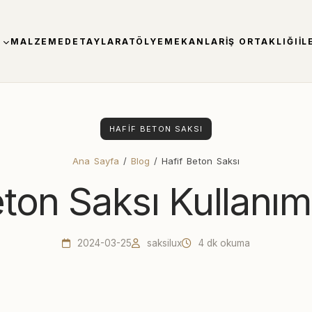
MALZEME
DETAYLAR
ATÖLYE
MEKANLAR
İŞ ORTAKLIĞI
İL
HAFIF BETON SAKSI
Ana Sayfa
/
Blog
/ Hafif Beton Saksı
ton Saksı Kullanım
2024-03-25
saksilux
4 dk okuma