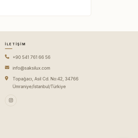
İLETIŞIM
+90 541 761 66 56
info@saksilux.com
Topağacı, Asil Cd. No:42, 34766
Ümraniye/İstanbul/Türkiye