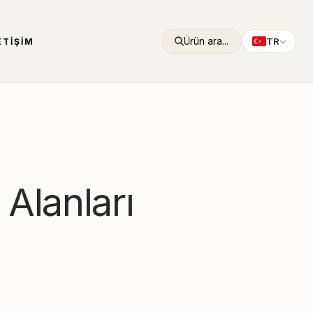
Ürün ara...
TR
ETIŞIM
 Alanları