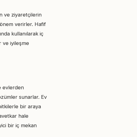
 ve ziyaretçilerin
önem verirler. Hafif
nda kullanılarak iç
r ve iyileşme
ve evlerden
özümler sunarlar. Ev
itkilerle bir araya
davetkar hale
yici bir iç mekan