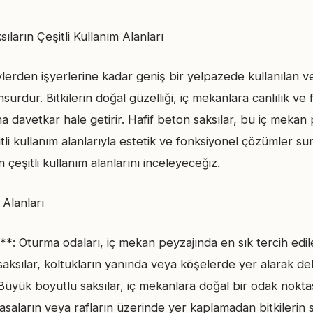
ıların Çeşitli Kullanım Alanları
lerden işyerlerine kadar geniş bir yelpazede kullanılan v
surdur. Bitkilerin doğal güzelliği, iç mekanlara canlılık ve 
a davetkar hale getirir. Hafif beton saksılar, bu iç mekan
itli kullanım alanlarıyla estetik ve fonksiyonel çözümler s
n çeşitli kullanım alanlarını inceleyeceğiz.
 Alanları
*: Oturma odaları, iç mekan peyzajında en sık tercih edile
aksılar, koltukların yanında veya köşelerde yer alarak dek
r. Büyük boyutlu saksılar, iç mekanlara doğal bir odak nokt
asaların veya rafların üzerinde yer kaplamadan bitkilerin 