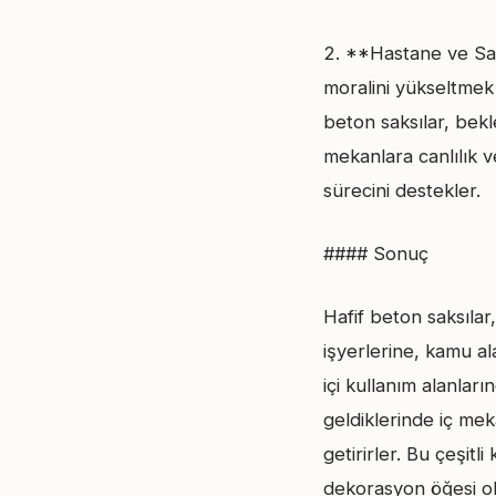
2. **Hastane ve Sağl
moralini yükseltmek 
beton saksılar, bekl
mekanlara canlılık v
sürecini destekler.
#### Sonuç
Hafif beton saksılar
işyerlerine, kamu al
içi kullanım alanları
geldiklerinde iç mek
getirirler. Bu çeşitl
dekorasyon öğesi o