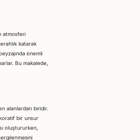
e atmosferi
ferahlık katarak
 peyzajında önemli
unarlar. Bu makalede,
n alanlardan biridir.
oratif bir unsur
ası oluştururken,
sergilenmesini