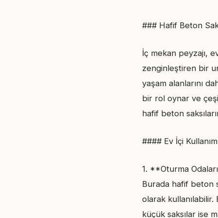
### Hafif Beton Saks
İç mekan peyzajı, ev
zenginleştiren bir un
yaşam alanlarını dah
bir rol oynar ve çeş
hafif beton saksıları
#### Ev İçi Kullanım
1. **Oturma Odaları*
Burada hafif beton s
olarak kullanılabili
küçük saksılar ise m