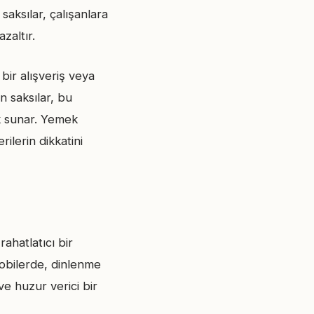
saksılar, çalışanlara
zaltır.
ir alışveriş veya
 saksılar, bu
ik sunar. Yemek
ilerin dikkatini
rahatlatıcı bir
lobilerde, dinlenme
ve huzur verici bir