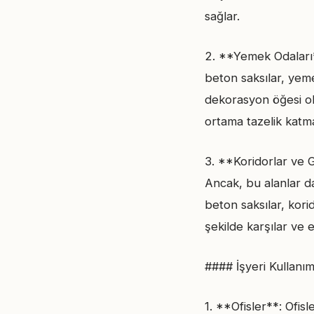
sağlar.
2. **Yemek Odaları**
beton saksılar, yem
dekorasyon öğesi ola
ortama tazelik katmak
3. **Koridorlar ve Gi
Ancak, bu alanlar da
beton saksılar, kori
şekilde karşılar ve e
#### İşyeri Kullanım
1. **Ofisler**: Ofis