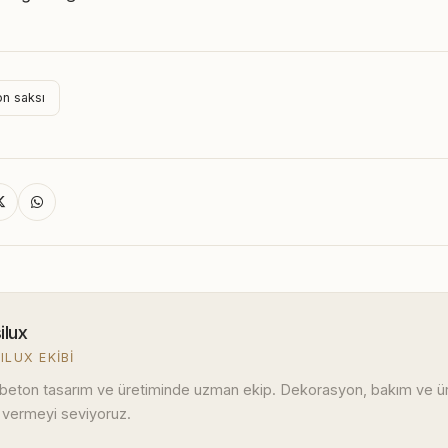
on saksı
ilux
ILUX EKIBI
 beton tasarım ve üretiminde uzman ekip. Dekorasyon, bakım ve ürü
 vermeyi seviyoruz.