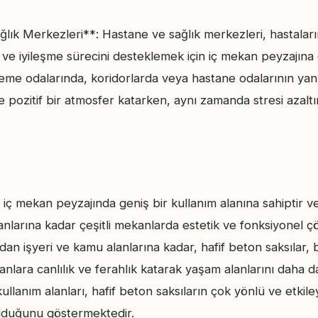
ık Merkezleri**: Hastane ve sağlık merkezleri, hastaların
ve iyileşme sürecini desteklemek için iç mekan peyzajına 
eme odalarında, koridorlarda veya hastane odalarının yanı
e pozitif bir atmosfer katarken, aynı zamanda stresi azaltı
, iç mekan peyzajında geniş bir kullanım alanına sahiptir 
anlarına kadar çeşitli mekanlarda estetik ve fonksiyonel ç
ndan işyeri ve kamu alanlarına kadar, hafif beton saksılar, b
anlara canlılık ve ferahlık katarak yaşam alanlarını daha 
i kullanım alanları, hafif beton saksıların çok yönlü ve etkile
lduğunu göstermektedir.