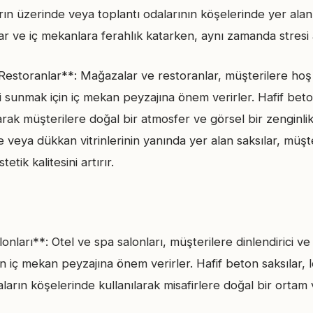
ların üzerinde veya toplantı odalarının köşelerinde yer alan 
r ve iç mekanlara ferahlık katarken, aynı zamanda stresi a
estoranlar**: Mağazalar ve restoranlar, müşterilere hoş b
sunmak için iç mekan peyzajına önem verirler. Hafif beton
arak müşterilere doğal bir atmosfer ve görsel bir zenginl
 veya dükkan vitrinlerinin yanında yer alan saksılar, müşter
tik kalitesini artırır.
nları**: Otel ve spa salonları, müşterilere dinlendirici ve 
 iç mekan peyzajına önem verirler. Hafif beton saksılar, 
ların köşelerinde kullanılarak misafirlere doğal bir ortam 