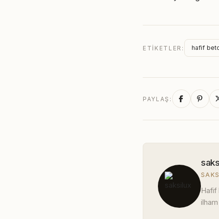
hafif bet
ETIKETLER:
PAYLAŞ:
saks
SAKS
Hafif
ilham