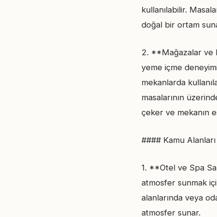
kullanılabilir. Masa
doğal bir ortam suna
2. **Mağazalar ve R
yeme içme deneyimi 
mekanlarda kullanıl
masalarının üzerinde
çeker ve mekanın este
#### Kamu Alanları
1. **Otel ve Spa Salo
atmosfer sunmak için
alanlarında veya oda
atmosfer sunar.