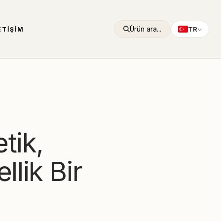
Ürün ara...
TR
ETIŞIM
tik,
llik Bir