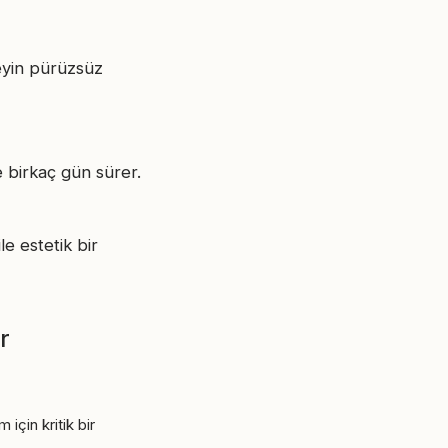
zeyin pürüzsüz
 birkaç gün sürer.
e estetik bir
r
için kritik bir