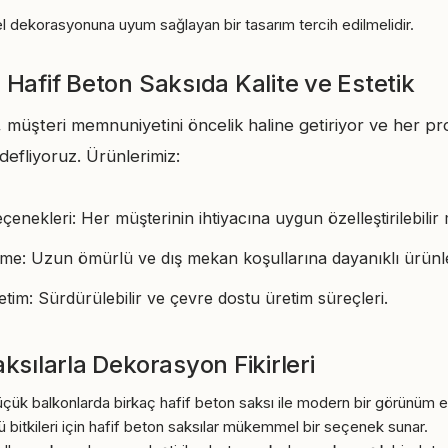
 dekorasyonuna uyum sağlayan bir tasarım tercih edilmelidir.
 Hafif Beton Saksıda Kalite ve Estetik
 müşteri memnuniyetini öncelik haline getiriyor ve her pro
defliyoruz. Ürünlerimiz:
enekleri: Her müşterinin ihtiyacına uygun özelleştirilebilir 
me: Uzun ömürlü ve dış mekan koşullarına dayanıklı ürünl
im: Sürdürülebilir ve çevre dostu üretim süreçleri.
ksılarla Dekorasyon Fikirleri
üçük balkonlarda birkaç hafif beton saksı ile modern bir görünüm el
 bitkileri için hafif beton saksılar mükemmel bir seçenek sunar.