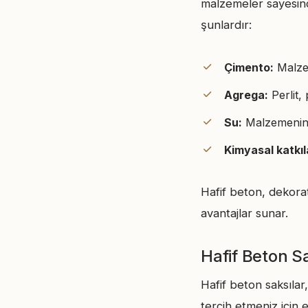
malzemeler sayesinde 
şunlardır:
Çimento:
Malzem
Agrega:
Perlit,
Su:
Malzemenin 
Kimyasal katkıl
Hafif beton, dekorat
avantajlar sunar.
Hafif Beton Sa
Hafif beton saksılar,
tercih etmeniz için 