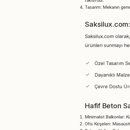
faktördür.
Tasarım: Mekanın genel
Saksilux.com:
Saksilux.com olarak,
ürünleri sunmayı he
Özel Tasarım Seç
Dayanıklı Malze
Çevre Dostu Üret
Hafif Beton Sa
Minimalist Balkonlar: K
Ofis Köşeleri: Masaüstü