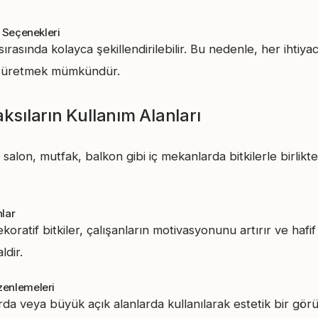
l Seçenekleri
ırasında kolayca şekillendirilebilir. Bu nedenle, her ihtiya
r üretmek mümkündür.
ksıların Kullanım Alanları
, salon, mutfak, balkon gibi iç mekanlarda bitkilerle birlikt
nlar
oratif bitkiler, çalışanların motivasyonunu artırır ve hafi
ldir.
zenlemeleri
da veya büyük açık alanlarda kullanılarak estetik bir görü