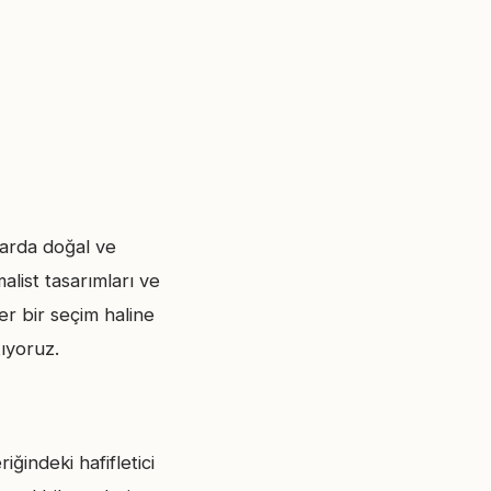
arda doğal ve
list tasarımları ve
er bir seçim haline
tıyoruz.
ğindeki hafifletici