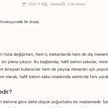
2024-11-16
saksilux
4 dk okuma
i hızla değişirken, hem iç mekanlarda hem de dış mekanl
n plana çıkıyor. Bu bağlamda, hafif beton saksılar, minima
hem bireysel kullanıcılar hem de peyzaj mimarları için popül
com olarak, hafif beton saksı imalatında sektörde fark yara
edir?
t betona göre daha düşük yoğunluklu bir malzemedir. İçeri