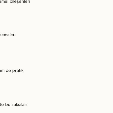
temel bileşenleri
lzemeler.
hem de pratik
te bu saksıları