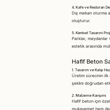
4. Kafe ve Restoran D
Dış mekan oturma ala
oluşturur.
5. Kentsel Tasarım Proj
Parklar, meydanlar v
estetik arasında mü
Hafif Beton S
1. Tasarım ve Kalıp Hazı
Üretim sürecinin ilk
şeklini doğrudan etk
2. Malzeme Karışımı
Hafif beton için öze
mukavemet hem de ta