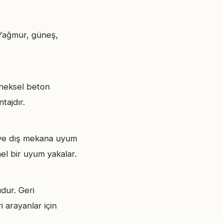
. Yağmur, güneş,
eneksel beton
tajdır.
ç ve dış mekana uyum
el bir uyum yakalar.
dur. Geri
 arayanlar için