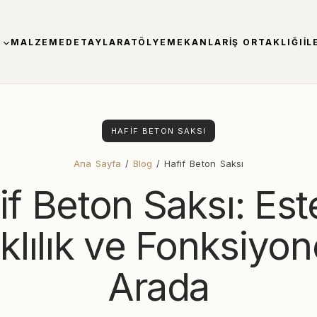
MALZEME
DETAYLAR
ATÖLYE
MEKANLAR
İŞ ORTAKLIĞI
İL
HAFIF BETON SAKSI
Ana Sayfa
/
Blog
/ Hafif Beton Saksı
if Beton Saksı: Este
lılık ve Fonksiyone
Arada