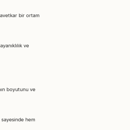
 davetkar bir ortam
ayanıklılık ve
sının boyutunu ve
lar sayesinde hem