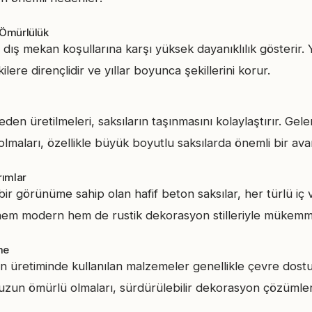
n Ömürlülük
, dış mekan koşullarına karşı yüksek dayanıklılık gösterir
ilere dirençlidir ve yıllar boyunca şekillerini korur.
en üretilmeleri, saksıların taşınmasını kolaylaştırır. Gel
 olmaları, özellikle büyük boyutlu saksılarda önemli bir avan
rımlar
 bir görünüme sahip olan hafif beton saksılar, her türlü i
, hem modern hem de rustik dekorasyon stilleriyle mükemm
me
ın üretiminde kullanılan malzemeler genellikle çevre dostu
 uzun ömürlü olmaları, sürdürülebilir dekorasyon çözümleri