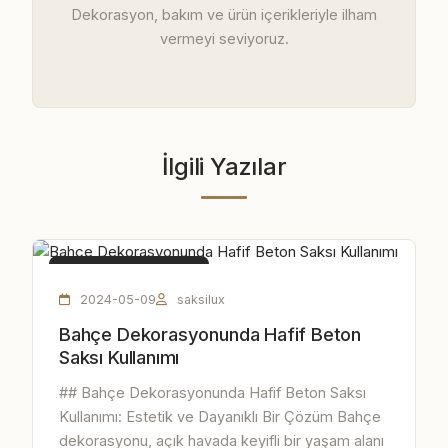
Dekorasyon, bakım ve ürün içerikleriyle ilham
vermeyi seviyoruz.
İlgili Yazılar
HAFIF BETON SAKSI
2024-05-09
saksilux
Bahçe Dekorasyonunda Hafif Beton
Saksı Kullanımı
## Bahçe Dekorasyonunda Hafif Beton Saksı
Kullanımı: Estetik ve Dayanıklı Bir Çözüm Bahçe
dekorasyonu, açık havada keyifli bir yaşam alanı