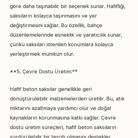
göre daha taşınabilir bir seçenek sunar. Hafifliği,
saksıların kolayca taşınmasını ve yer
değiştirmesini sağlar. Bu özellik, bahçe
düzenlemelerinde esneklik ve yaratıcılık sunar,
çünkü saksıları istenilen konumlara kolayca
yerleştirmek mümkün olur.
**5. Çevre Dostu Üretim:**
Hafif beton saksılar genellikle geri
dönüştürülebilir malzemelerden üretilir. Bu, atık
miktarını azaltmaya yardımcı olur ve doğal
kaynakların korunmasına katkı sağlar. Çevre
dostu üretim süreçleri, hafif beton saksıların
sürdürülebilir bir tercih olmasını destekler.