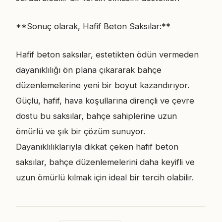
**Sonuç olarak, Hafif Beton Saksılar:**
Hafif beton saksılar, estetikten ödün vermeden
dayanıklılığı ön plana çıkararak bahçe
düzenlemelerine yeni bir boyut kazandırıyor.
Güçlü, hafif, hava koşullarına dirençli ve çevre
dostu bu saksılar, bahçe sahiplerine uzun
ömürlü ve şık bir çözüm sunuyor.
Dayanıklılıklarıyla dikkat çeken hafif beton
saksılar, bahçe düzenlemelerini daha keyifli ve
uzun ömürlü kılmak için ideal bir tercih olabilir.