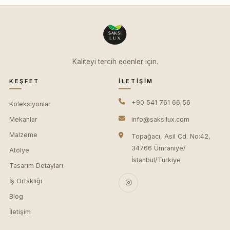
Kaliteyi tercih edenler için.
KEŞFET
İLETIŞIM
+90 541 761 66 56
Koleksiyonlar
Mekanlar
info@saksilux.com
Malzeme
Topağacı, Asil Cd. No:42,
34766 Ümraniye/
Atölye
İstanbul/Türkiye
Tasarım Detayları
İş Ortaklığı
Blog
İletişim