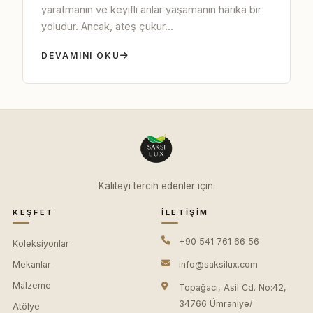
yaratmanın ve keyifli anlar yaşamanın harika bir
yoludur. Ancak, ateş çukur...
DEVAMINI OKU
Kaliteyi tercih edenler için.
KEŞFET
İLETIŞIM
+90 541 761 66 56
Koleksiyonlar
Mekanlar
info@saksilux.com
Malzeme
Topağacı, Asil Cd. No:42,
34766 Ümraniye/
Atölye