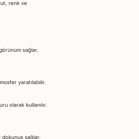
yut, renk ve
 görünüm sağlar.
osfer yaratılabilir.
u olarak kullanılır.
r dokunuş sağlar.