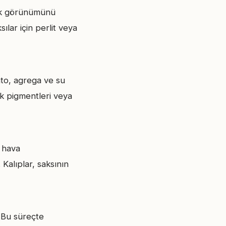
tik görünümünü
ılar için perlit veya
nto, agrega ve su
enk pigmentleri veya
, hava
 Kalıplar, saksının
. Bu süreçte