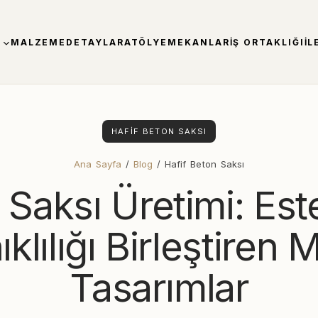
MALZEME
DETAYLAR
ATÖLYE
MEKANLAR
İŞ ORTAKLIĞI
İL
HAFIF BETON SAKSI
Ana Sayfa
/
Blog
/ Hafif Beton Saksı
Saksı Üretimi: Est
klılığı Birleştiren
Tasarımlar