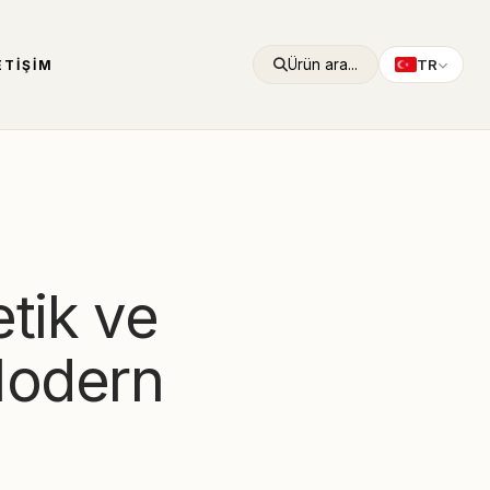
Ürün ara...
TR
ETIŞIM
etik ve
 Modern