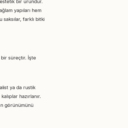
estetik bir üründür.
sağlam yapıları hem
aksılar, farklı bitki
ir süreçtir. İşte
list ya da rustik
kalıplar hazırlanır.
 son görünümünü