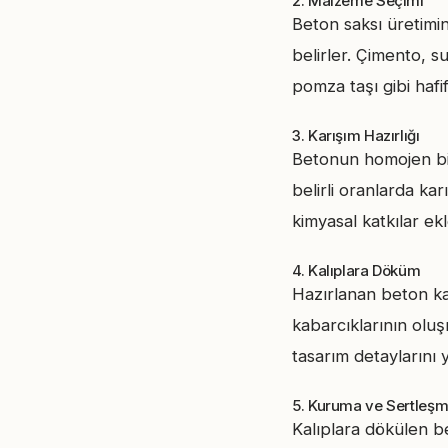
2. Malzeme Seçimi
Beton saksı üretimi
belirler. Çimento, s
pomza taşı gibi hafif
3. Karışım Hazırlığı
Betonun homojen bir 
belirli oranlarda ka
kimyasal katkılar ekl
4. Kalıplara Döküm
Hazırlanan beton ka
kabarcıklarının oluşm
tasarım detaylarını 
5. Kuruma ve Sertleş
Kalıplara dökülen b