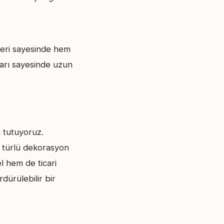
leri sayesinde hem
ları sayesinde uzun
 tutuyoruz.
r türlü dekorasyon
l hem de ticari
dürülebilir bir