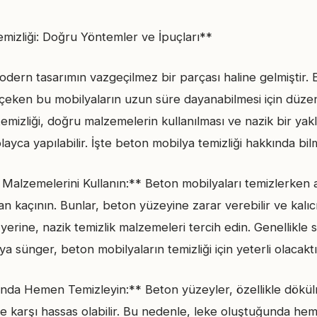
izliği: Doğru Yöntemler ve İpuçları**
dern tasarımın vazgeçilmez bir parçası haline gelmiştir. E
t çeken bu mobilyaların uzun süre dayanabilmesi için düzenli
emizliği, doğru malzemelerin kullanılması ve nazik bir yak
yca yapılabilir. İşte beton mobilya temizliği hakkında bi
 Malzemelerini Kullanın:** Beton mobilyaları temizlerken a
an kaçının. Bunlar, beton yüzeyine zarar verebilir ve kalıc
 yerine, nazik temizlik malzemeleri tercih edin. Genellikle
 sünger, beton mobilyaların temizliği için yeterli olacaktı
nda Hemen Temizleyin:** Beton yüzeyler, özellikle dökü
e karşı hassas olabilir. Bu nedenle, leke oluştuğunda h