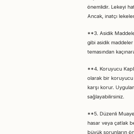
önemlidir. Lekeyi ha
Ancak, inatçı lekeler
**3. Asidik Maddele
gibi asidik maddele
temasından kaçınarak 
**4. Koruyucu Kaplam
olarak bir koruyucu
karşı korur. Uygula
sağlayabilirsiniz.
**5. Düzenli Muayen
hasar veya çatlak b
büyük sorunların ön