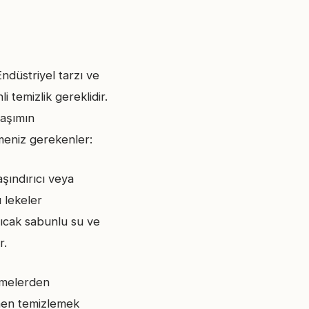
ndüstriyel tarzı ve
 temizlik gereklidir.
laşımın
lmeniz gerekenler:
şındırıcı veya
ı lekeler
 sıcak sabunlu su ve
r.
lmelerden
emen temizlemek