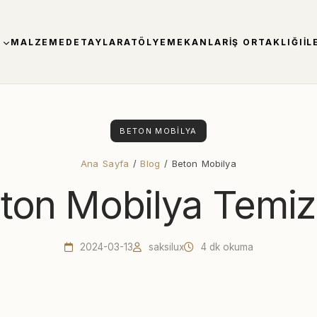
MALZEME
DETAYLAR
ATÖLYE
MEKANLAR
İŞ ORTAKLIĞI
İL
BETON MOBILYA
Ana Sayfa
/
Blog
/ Beton Mobilya
ton Mobilya Temizl
2024-03-13
saksilux
4 dk okuma