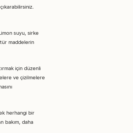
ıkarabilirsiniz.
Limon suyu, sirke
 tür maddelerin
ırmak için düzenli
lere ve çizilmelere
masını
ek herhangi bir
an bakım, daha