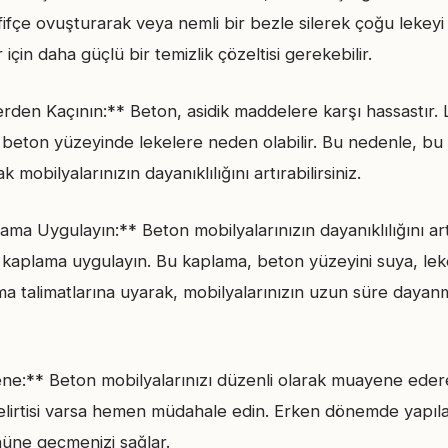
fifçe ovuşturarak veya nemli bir bezle silerek çoğu lekeyi ç
 için daha güçlü bir temizlik çözeltisi gerekebilir.
rden Kaçının:** Beton, asidik maddelere karşı hassastır. 
r beton yüzeyinde lekelere neden olabilir. Bu nedenle, bu
mobilyalarınızın dayanıklılığını artırabilirsiniz.
a Uygulayın:** Beton mobilyalarınızın dayanıklılığını art
 kaplama uygulayın. Bu kaplama, beton yüzeyini suya, leke
ma talimatlarına uyarak, mobilyalarınızın uzun süre dayan
e:** Beton mobilyalarınızı düzenli olarak muayene eder
elirtisi varsa hemen müdahale edin. Erken dönemde yapıl
üne geçmenizi sağlar.