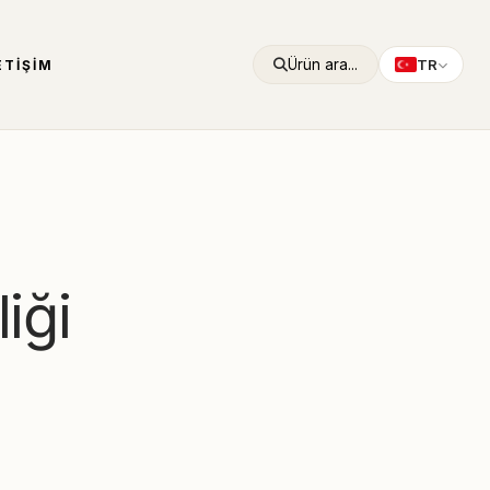
Ürün ara...
TR
ETIŞIM
iği