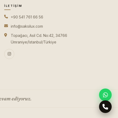
İLETIŞIM
+90 541 761 66 56
info@saksilux.com
Topağacı, Asil Cd. No:42, 34766
Ümraniye/İstanbul/Türkiye
evam ediyoruz.