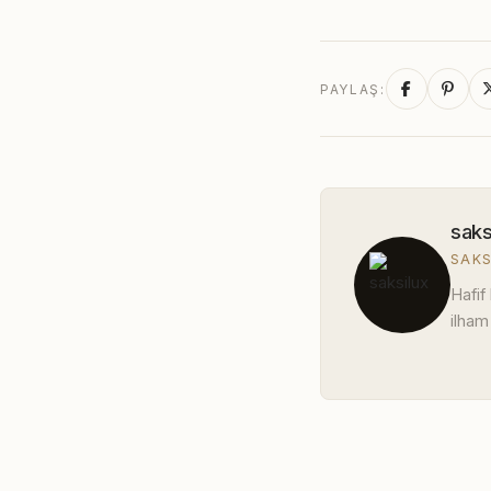
PAYLAŞ:
saks
SAKS
Hafif
ilham