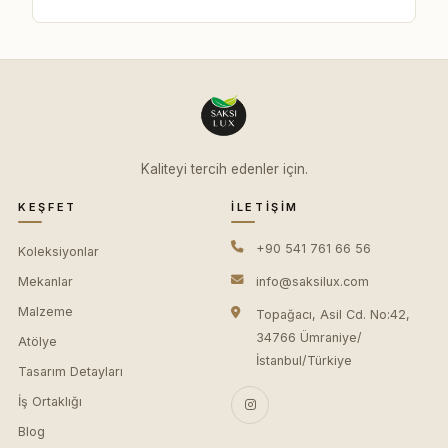
Kaliteyi tercih edenler için.
KEŞFET
İLETIŞIM
+90 541 761 66 56
Koleksiyonlar
Mekanlar
info@saksilux.com
Malzeme
Topağacı, Asil Cd. No:42,
34766 Ümraniye/
Atölye
İstanbul/Türkiye
Tasarım Detayları
İş Ortaklığı
Blog