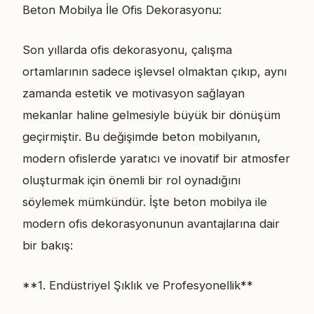
Beton Mobilya İle Ofis Dekorasyonu:
Son yıllarda ofis dekorasyonu, çalışma
ortamlarının sadece işlevsel olmaktan çıkıp, aynı
zamanda estetik ve motivasyon sağlayan
mekanlar haline gelmesiyle büyük bir dönüşüm
geçirmiştir. Bu değişimde beton mobilyanın,
modern ofislerde yaratıcı ve inovatif bir atmosfer
oluşturmak için önemli bir rol oynadığını
söylemek mümkündür. İşte beton mobilya ile
modern ofis dekorasyonunun avantajlarına dair
bir bakış:
**1. Endüstriyel Şıklık ve Profesyonellik**