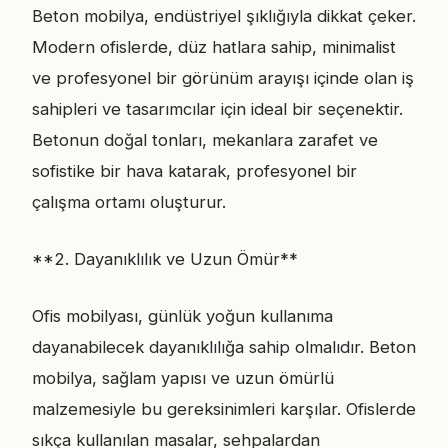
Beton mobilya, endüstriyel şıklığıyla dikkat çeker.
Modern ofislerde, düz hatlara sahip, minimalist
ve profesyonel bir görünüm arayışı içinde olan iş
sahipleri ve tasarımcılar için ideal bir seçenektir.
Betonun doğal tonları, mekanlara zarafet ve
sofistike bir hava katarak, profesyonel bir
çalışma ortamı oluşturur.
**2. Dayanıklılık ve Uzun Ömür**
Ofis mobilyası, günlük yoğun kullanıma
dayanabilecek dayanıklılığa sahip olmalıdır. Beton
mobilya, sağlam yapısı ve uzun ömürlü
malzemesiyle bu gereksinimleri karşılar. Ofislerde
sıkça kullanılan masalar, sehpalardan