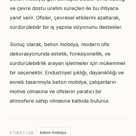
ve çevre dostu üretim süreçleri ile bu ihtiyaca
yanıt verir. Ofisler, çevresel etkilerini azaltarak,
sürdürülebilir bir iş yapma vizyonunu destekler.
Sonuç olarak, beton mobilya, modern ofis
dekorasyonunda estetik, fonksiyonellik, ve
sürdürülebilirlik arayan işletmeler için mükemmel
bir seçenektir. Endüstriyel şıklığı, dayanıklılığı ve
esnek tasarımıyla beton mobilya, çalışanların
motive olmasına ve ofislerin yaratıcı bir
atmosfere sahip olmasına katkıda bulunur.
beton mobilya
ETIKETLER: