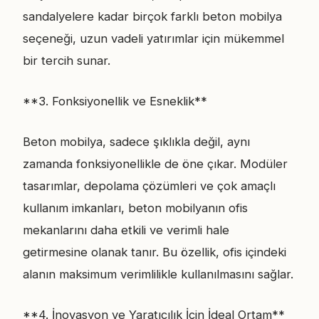
sandalyelere kadar birçok farklı beton mobilya
seçeneği, uzun vadeli yatırımlar için mükemmel
bir tercih sunar.
**3. Fonksiyonellik ve Esneklik**
Beton mobilya, sadece şıklıkla değil, aynı
zamanda fonksiyonellikle de öne çıkar. Modüler
tasarımlar, depolama çözümleri ve çok amaçlı
kullanım imkanları, beton mobilyanın ofis
mekanlarını daha etkili ve verimli hale
getirmesine olanak tanır. Bu özellik, ofis içindeki
alanın maksimum verimlilikle kullanılmasını sağlar.
**4. İnovasyon ve Yaratıcılık İçin İdeal Ortam**