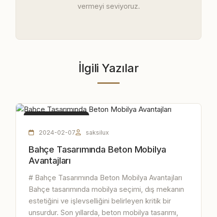
vermeyi seviyoruz.
İlgili Yazılar
BETON MOBILYA
2024-02-07
saksilux
Bahçe Tasarımında Beton Mobilya
Avantajları
# Bahçe Tasarımında Beton Mobilya Avantajları
Bahçe tasarımında mobilya seçimi, dış mekanın
estetiğini ve işlevselliğini belirleyen kritik bir
unsurdur. Son yıllarda, beton mobilya tasarımı,