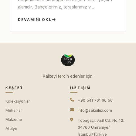
alanıdır. Bahçelerimiz, teraslarımız v...
DEVAMINI OKU
Kaliteyi tercih edenler için.
KEŞFET
İLETIŞIM
+90 541 761 66 56
Koleksiyonlar
Mekanlar
info@saksilux.com
Malzeme
Topağacı, Asil Cd. No:42,
34766 Ümraniye/
Atölye
İstanbul/Türkiye