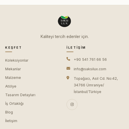
Kaliteyi tercih edenler için.
KEŞFET
İLETIŞIM
+90 541 761 66 56
Koleksiyonlar
Mekanlar
info@saksilux.com
Malzeme
Topağacı, Asil Cd. No:42,
34766 Ümraniye/
Atölye
İstanbul/Türkiye
Tasarım Detayları
İş Ortaklığı
Blog
İletişim