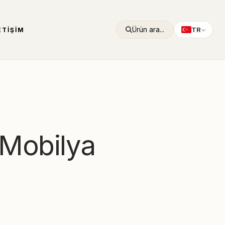
Ürün ara...
TR
ETIŞIM
 Mobilya