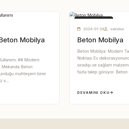
BETON MOBILYA
2024-01-29
saksilux
Beton Mobilya
Beton Mobilya
Beton Mobilya: Modern Tas
Noktası Ev dekorasyonund
ullanımı: ## Modern
sıradışı ve sağlam malzeme
Dış Mekanda Beton
fazla talep görüyor. Beton 
 sunduğu muhteşem birer
 v...
DEVAMINI OKU