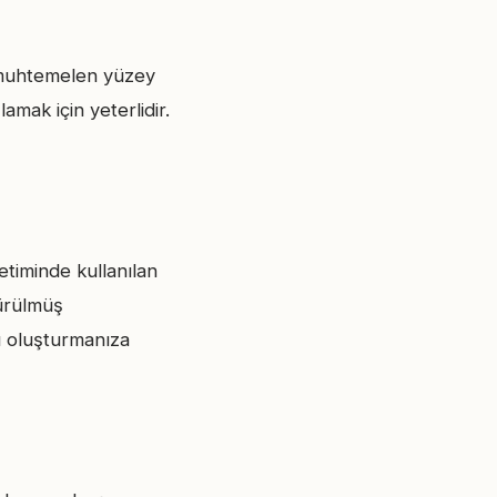
e muhtemelen yüzey
ak için yeterlidir.
etiminde kullanılan
ürülmüş
mı oluşturmanıza