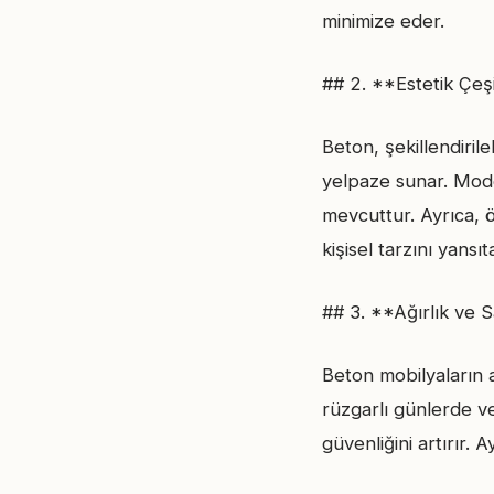
minimize eder.
## 2. **Estetik Çeşi
Beton, şekillendiril
yelpaze sunar. Moder
mevcuttur. Ayrıca, ö
kişisel tarzını yansıta
## 3. **Ağırlık ve S
Beton mobilyaların a
rüzgarlı günlerde v
güvenliğini artırır. 