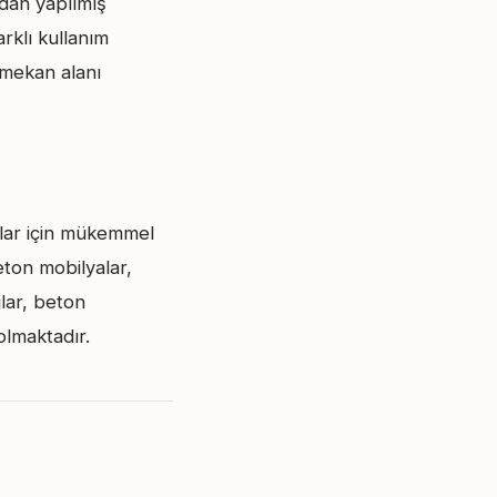
ndan yapılmış
arklı kullanım
ş mekan alanı
nlar için mükemmel
beton mobilyalar,
lar, beton
lmaktadır.