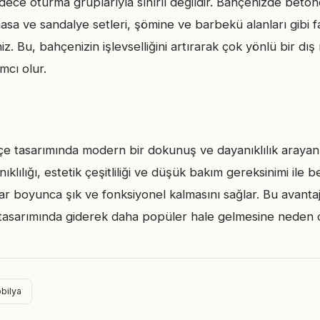
dece oturma gruplarıyla sınırlı değildir. Bahçenizde beto
 masa ve sandalye setleri, şömine ve barbekü alanları gibi f
iniz. Bu, bahçenizin işlevselliğini artırarak çok yönlü bir dı
mcı olur.
e tasarımında modern bir dokunuş ve dayanıklılık araya
ıklılığı, estetik çeşitliliği ve düşük bakım gereksinimi ile 
ar boyunca şık ve fonksiyonel kalmasını sağlar. Bu avantaj
tasarımında giderek daha popüler hale gelmesine neden o
bilya