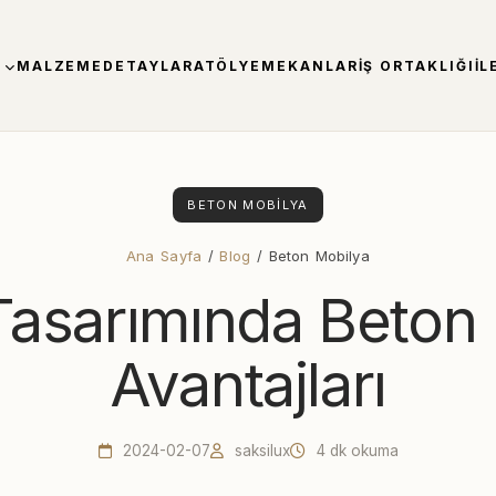
MALZEME
DETAYLAR
ATÖLYE
MEKANLAR
İŞ ORTAKLIĞI
İL
BETON MOBILYA
Ana Sayfa
/
Blog
/ Beton Mobilya
asarımında Beton
Avantajları
2024-02-07
saksilux
4 dk okuma