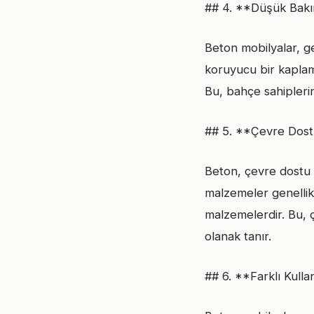
## 4. **Düşük Bakı
Beton mobilyalar, g
koruyucu bir kaplam
Bu, bahçe sahipleri
## 5. **Çevre Dostu
Beton, çevre dostu 
malzemeler genellik
malzemelerdir. Bu, ç
olanak tanır.
## 6. **Farklı Kulla