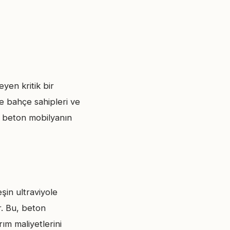
eyen kritik bir
le bahçe sahipleri ve
a beton mobilyanın
şin ultraviyole
r. Bu, beton
ım maliyetlerini