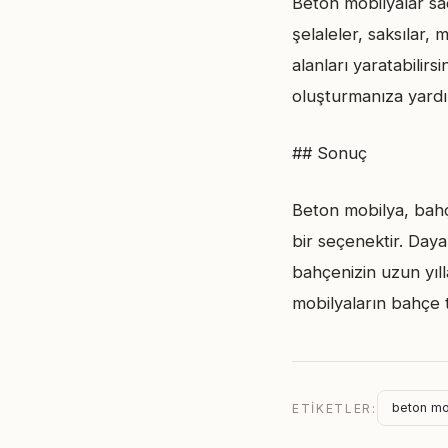
Beton mobilyalar sa
şelaleler, saksılar,
alanları yaratabilirs
oluşturmanıza yardı
## Sonuç
Beton mobilya, bahç
bir seçenektir. Dayan
bahçenizin uzun yıll
mobilyaların bahçe 
beton mo
ETIKETLER: