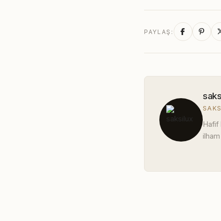
PAYLAŞ:
saks
SAKS
Hafif
ilham