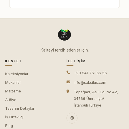
Kaliteyi tercih edenler için.
KEŞFET
İLETIŞIM
+90 541 761 66 56
Koleksiyonlar
Mekanlar
info@saksilux.com
Malzeme
Topağacı, Asil Cd. No:42,
34766 Ümraniye/
Atölye
İstanbul/Türkiye
Tasarım Detayları
İş Ortaklığı
Blog