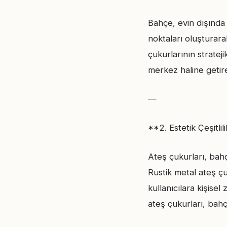
Bahçe, evin dışında 
noktaları oluşturar
çukurlarının stratej
merkez haline getireb
—
**2. Estetik Çeşitli
Ateş çukurları, bahç
Rustik metal ateş çu
kullanıcılara kişise
ateş çukurları, bah