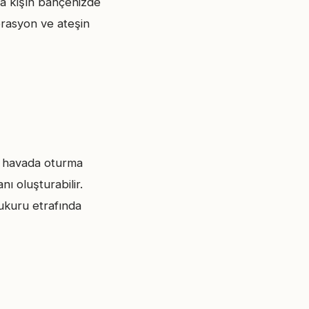
ya kışın bahçenizde
rasyon ve ateşin
ık havada oturma
ı oluşturabilir.
ukuru etrafında