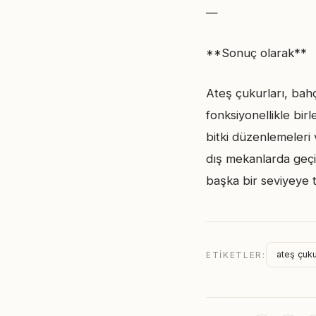
—
**Sonuç olarak**
Ateş çukurları, bah
fonksiyonellikle bi
bitki düzenlemeleri 
dış mekanlarda geçi
başka bir seviyeye t
ateş çuk
ETIKETLER: