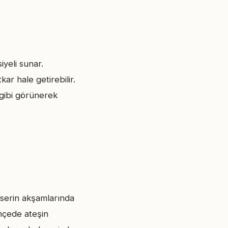
yeli sunar.
ar hale getirebilir.
 gibi görünerek
 serin akşamlarında
ahçede ateşin