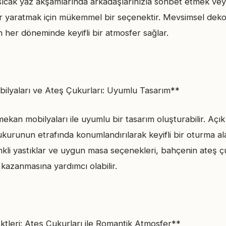
sıcak yaz akşamlarında arkadaşlarınızla sohbet etmek ve
r yaratmak için mükemmel bir seçenektir. Mevsimsel deko
in her döneminde keyifli bir atmosfer sağlar.
ilyaları ve Ateş Çukurları: Uyumlu Tasarım**
mekan mobilyaları ile uyumlu bir tasarım oluşturabilir. Aç
kurunun etrafında konumlandırılarak keyifli bir oturma alan
nkli yastıklar ve uygun masa seçenekleri, bahçenin ateş ç
 kazanmasına yardımcı olabilir.
ktleri: Ateş Çukurları ile Romantik Atmosfer**