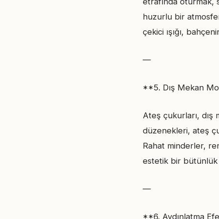
etrafında oturmak, 
huzurlu bir atmosfe
çekici ışığı, bahçen
—
**5. Dış Mekan Mob
Ateş çukurları, dış 
düzenekleri, ateş çu
Rahat minderler, re
estetik bir bütünlük
—
**6. Aydınlatma Efe