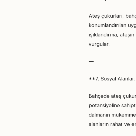
Ateş çukurları, bah
konumlandırılan uyg
ışıklandırma, ateşin
vurgular.
—
**7. Sosyal Alanlar
Bahçede ateş çukurla
potansiyeline sahipt
dalmanın mükemmel 
alanların rahat ve eri