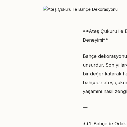
**Ateş Çukuru ile 
Deneyimi**
Bahçe dekorasyonu, 
unsurdur. Son yıllar
bir değer katarak ha
bahçede ateş çukurl
yaşamını nasıl zengi
—
**1. Bahçede Odak N