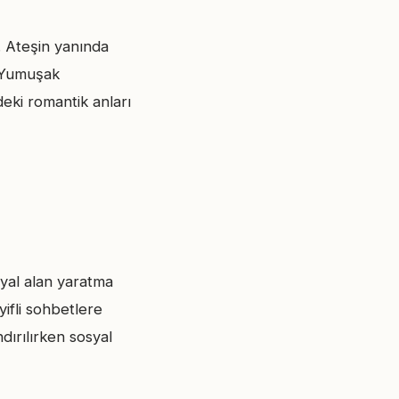
. Ateşin yanında
. Yumuşak
deki romantik anları
osyal alan yaratma
yifli sohbetlere
ırılırken sosyal