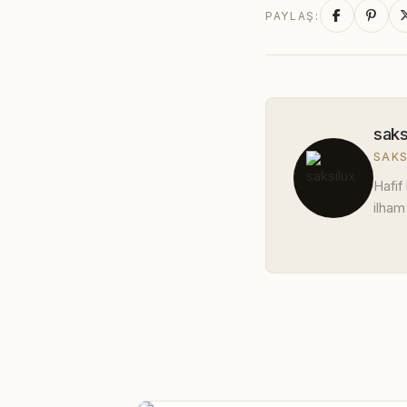
PAYLAŞ:
saks
SAKS
Hafif
ilham