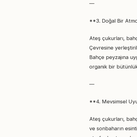
—
**3. Doğal Bir Atmo
Ateş çukurları, bah
Çevresine yerleştiri
Bahçe peyzajına uygu
organik bir bütünlük 
—
**4. Mevsimsel Uyu
Ateş çukurları, bah
ve sonbaharın esinti