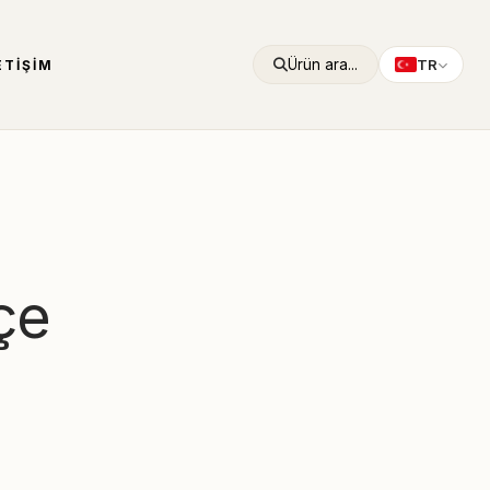
Ürün ara...
TR
ETIŞIM
çe