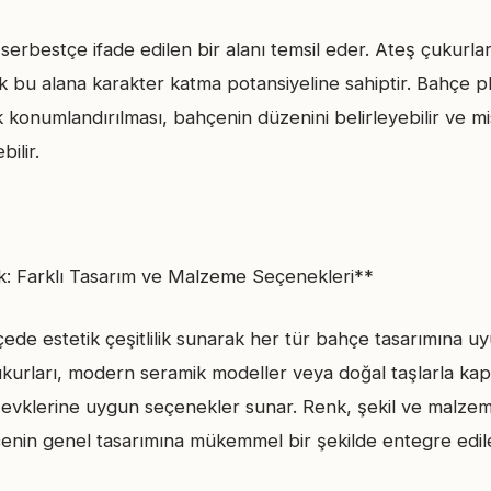
serbestçe ifade edilen bir alanı temsil eder. Ateş çukurl
ak bu alana karakter katma potansiyeline sahiptir. Bahçe 
ik konumlandırılması, bahçenin düzenini belirleyebilir ve mi
ilir.
lik: Farklı Tasarım ve Malzeme Seçenekleri**
ede estetik çeşitlilik sunarak her tür bahçe tasarımına uy
kurları, modern seramik modeller veya doğal taşlarla kapl
l zevklerine uygun seçenekler sunar. Renk, şekil ve malzem
çenin genel tasarımına mükemmel bir şekilde entegre edileb