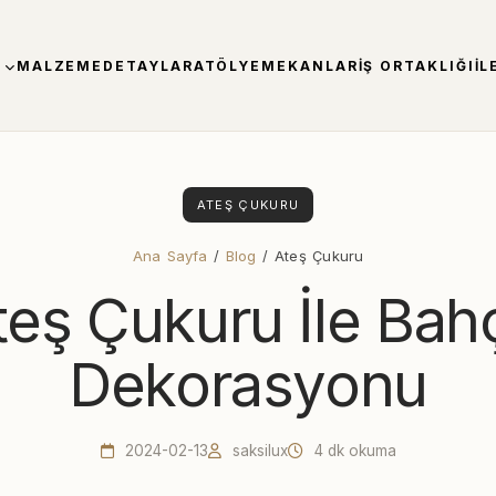
MALZEME
DETAYLAR
ATÖLYE
MEKANLAR
İŞ ORTAKLIĞI
İL
ATEŞ ÇUKURU
Ana Sayfa
/
Blog
/ Ateş Çukuru
teş Çukuru İle Bah
Dekorasyonu
2024-02-13
saksilux
4 dk okuma