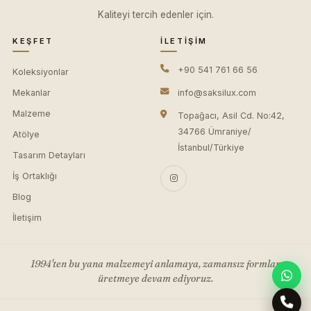
Kaliteyi tercih edenler için.
KEŞFET
İLETIŞIM
+90 541 761 66 56
Koleksiyonlar
Mekanlar
info@saksilux.com
Malzeme
Topağacı, Asil Cd. No:42,
34766 Ümraniye/
Atölye
İstanbul/Türkiye
Tasarım Detayları
İş Ortaklığı
Blog
İletişim
1994'ten bu yana malzemeyi anlamaya, zamansız formlar
üretmeye devam ediyoruz.