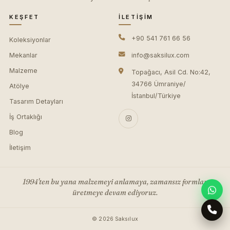
KEŞFET
İLETIŞIM
+90 541 761 66 56
Koleksiyonlar
Mekanlar
info@saksilux.com
Malzeme
Topağacı, Asil Cd. No:42,
34766 Ümraniye/
Atölye
İstanbul/Türkiye
Tasarım Detayları
İş Ortaklığı
Blog
İletişim
1994'ten bu yana malzemeyi anlamaya, zamansız formlar
üretmeye devam ediyoruz.
© 2026 Saksılux