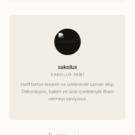
saksilux
SAKSILUX EKIBI
Hafif beton tasarım ve üretiminde uzman ekip.
Dekorasyon, bakım ve ürün içerikleriyle ilham
vermeyi seviyoruz.