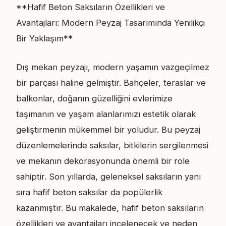
**Hafif Beton Saksıların Özellikleri ve
Avantajları: Modern Peyzaj Tasarımında Yenilikçi
Bir Yaklaşım**
Dış mekan peyzajı, modern yaşamın vazgeçilmez
bir parçası haline gelmiştir. Bahçeler, teraslar ve
balkonlar, doğanın güzelliğini evlerimize
taşımanın ve yaşam alanlarımızı estetik olarak
geliştirmenin mükemmel bir yoludur. Bu peyzaj
düzenlemelerinde saksılar, bitkilerin sergilenmesi
ve mekanın dekorasyonunda önemli bir role
sahiptir. Son yıllarda, geleneksel saksıların yanı
sıra hafif beton saksılar da popülerlik
kazanmıştır. Bu makalede, hafif beton saksıların
özellikleri ve avantajları incelenecek ve neden