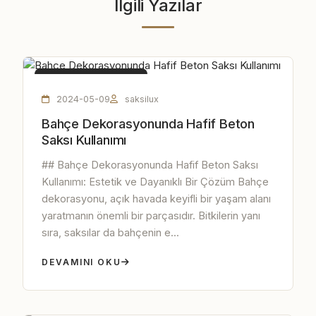
İlgili Yazılar
HAFIF BETON SAKSI
2024-05-09
saksilux
Bahçe Dekorasyonunda Hafif Beton
Saksı Kullanımı
## Bahçe Dekorasyonunda Hafif Beton Saksı
Kullanımı: Estetik ve Dayanıklı Bir Çözüm Bahçe
dekorasyonu, açık havada keyifli bir yaşam alanı
yaratmanın önemli bir parçasıdır. Bitkilerin yanı
sıra, saksılar da bahçenin e...
DEVAMINI OKU