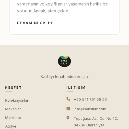
yaratmanın ve keyifli anlar yaşamanın harika bir
yoludur. Ancak, ateş çukur...
DEVAMINI OKU
Kaliteyi tercih edenler için.
KEŞFET
İLETIŞIM
+90 541 761 66 56
Koleksiyonlar
Mekanlar
info@saksilux.com
Malzeme
Topağacı, Asil Cd. No:42,
34766 Ümraniye/
Atölye